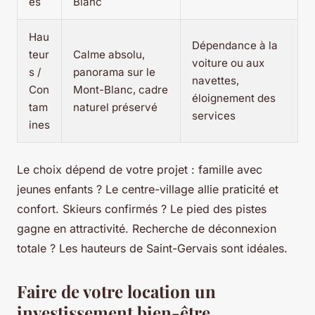
es
Blanc
Hau
Dépendance à la
teur
Calme absolu,
voiture ou aux
s /
panorama sur le
navettes,
Con
Mont-Blanc, cadre
éloignement des
tam
naturel préservé
services
ines
Le choix dépend de votre projet : famille avec
jeunes enfants ? Le centre-village allie praticité et
confort. Skieurs confirmés ? Le pied des pistes
gagne en attractivité. Recherche de déconnexion
totale ? Les hauteurs de Saint-Gervais sont idéales.
Faire de votre location un
investissement bien-être