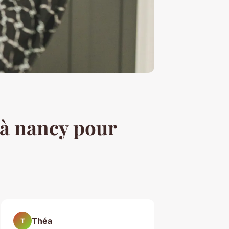
à nancy pour
Théa
T