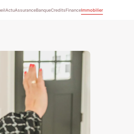
eil
Actu
Assurance
Banque
Credits
Finance
Immobilier