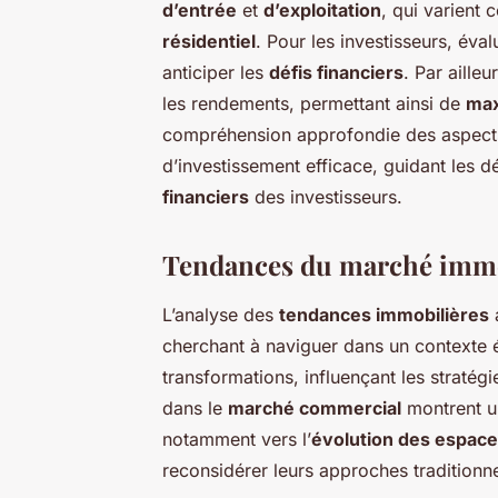
d’entrée
et
d’exploitation
, qui varient
résidentiel
. Pour les investisseurs, éval
anticiper les
défis financiers
. Par aille
les rendements, permettant ainsi de
max
compréhension approfondie des aspects 
d’investissement efficace, guidant les d
financiers
des investisseurs.
Tendances du marché immo
L’analyse des
tendances immobilières
a
cherchant à naviguer dans un contexte
transformations, influençant les straté
dans le
marché commercial
montrent un
notamment vers l’
évolution des espaces
reconsidérer leurs approches traditionne