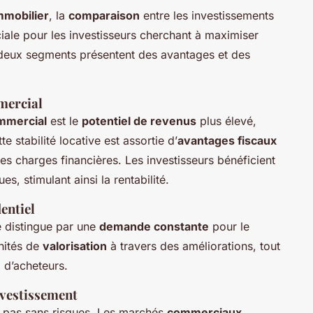
mmobilier
, la
comparaison
entre les investissements
iale pour les investisseurs cherchant à maximiser
 deux segments présentent des avantages et des
mercial
mmercial
est le
potentiel de revenus
plus élevé,
tte stabilité locative est assortie d’
avantages fiscaux
es charges financières. Les investisseurs bénéficient
s, stimulant ainsi la rentabilité.
entiel
 distingue par une
demande constante
pour le
nités de
valorisation
à travers des améliorations, tout
 d’acheteurs.
nvestissement
t pas sans risques. Les marchés
commerciaux