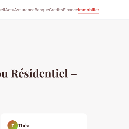
eil
Actu
Assurance
Banque
Credits
Finance
Immobilier
u Résidentiel –
Théa
T